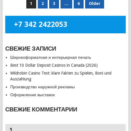
НАВИГАЦИЯ
1
2
3
…
6
Older
ПО
ЗАПИСЯМ
+7 342 2422053
СВЕЖИЕ ЗАПИСИ
Широкоформатная и интерьерная печать
Best 10 Dollar Deposit Casinos in Canada (2026)
Wildrobin Casino Test: klare Fakten zu Spielen, Boni und
Auszahlung
Производство наружной рекламы
Оформление выставок
СВЕЖИЕ КОММЕНТАРИИ
1