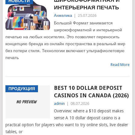
НОВОСТИ
ИНТЕРЬЕРНАЯ ПЕЧАТЬ
Анжелика
|
25.07.2026
Большой Формат занимается
широкоформатной и интерьерной
печатью на любых носителях. Это позволяет переносить
концепцию бренда из онлайн пространства в реальный мир
без потери стиля. Технологии включают ультрафиолетовую
печать
Read More
BEST 10 DOLLAR DEPOSIT
ПРОДУКЦИЯ
CASINOS IN CANADA (2026)
admin
|
08.07.2026
Overview: where a $10 deposit makes
sense A 10 dollar deposit casino is a
practical option for players who want to try online slots, live dealer
tables, or