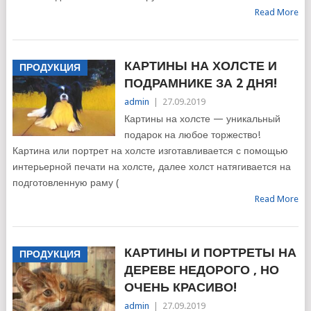
Read More
КАРТИНЫ НА ХОЛСТЕ И
ПРОДУКЦИЯ
ПОДРАМНИКЕ ЗА 2 ДНЯ!
admin
|
27.09.2019
Картины на холсте — уникальный
подарок на любое торжество!
Картина или портрет на холсте изготавливается с помощью
интерьерной печати на холсте, далее холст натягивается на
подготовленную раму (
Read More
КАРТИНЫ И ПОРТРЕТЫ НА
ПРОДУКЦИЯ
ДЕРЕВЕ НЕДОРОГО , НО
ОЧЕНЬ КРАСИВО!
admin
|
27.09.2019