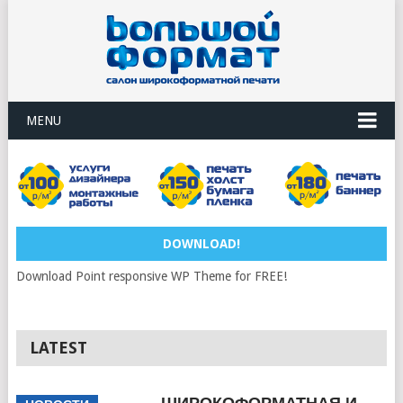
MENU
DOWNLOAD!
Download Point responsive WP Theme for FREE!
LATEST
ШИРОКОФОРМАТНАЯ И