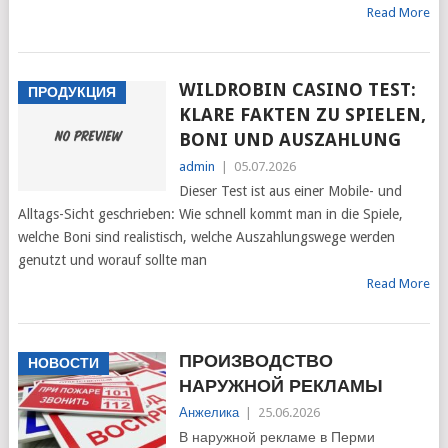
Read More
WILDROBIN CASINO TEST:
ПРОДУКЦИЯ
KLARE FAKTEN ZU SPIELEN,
BONI UND AUSZAHLUNG
admin
|
05.07.2026
Dieser Test ist aus einer Mobile- und
Alltags-Sicht geschrieben: Wie schnell kommt man in die Spiele,
welche Boni sind realistisch, welche Auszahlungswege werden
genutzt und worauf sollte man
Read More
ПРОИЗВОДСТВО
НОВОСТИ
НАРУЖНОЙ РЕКЛАМЫ
Анжелика
|
25.06.2026
В наружной рекламе в Перми