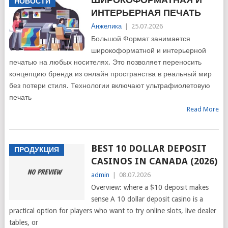
НОВОСТИ
ИНТЕРЬЕРНАЯ ПЕЧАТЬ
Анжелика
|
25.07.2026
Большой Формат занимается
широкоформатной и интерьерной
печатью на любых носителях. Это позволяет переносить
концепцию бренда из онлайн пространства в реальный мир
без потери стиля. Технологии включают ультрафиолетовую
печать
Read More
BEST 10 DOLLAR DEPOSIT
ПРОДУКЦИЯ
CASINOS IN CANADA (2026)
admin
|
08.07.2026
Overview: where a $10 deposit makes
sense A 10 dollar deposit casino is a
practical option for players who want to try online slots, live dealer
tables, or