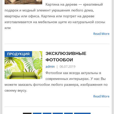
Картина на дереве — креативный
подарок и модный элемент украшения любого дома,
квартиры или офиса. Картина или портрет на дереве
изготавливается на мебельном щите из натуральной сосны
или
Read More
ЭКСКЛЮЗИВНЫЕ
ПРОДУКЦИЯ
ФОТООБОИ
admin
|
06.07.2019
Фотообои как всегда актуальны в
современных интерьерах. У нас Вы
можете заказать фотообои любого размера, изображения по
своему вкусу.
Read More