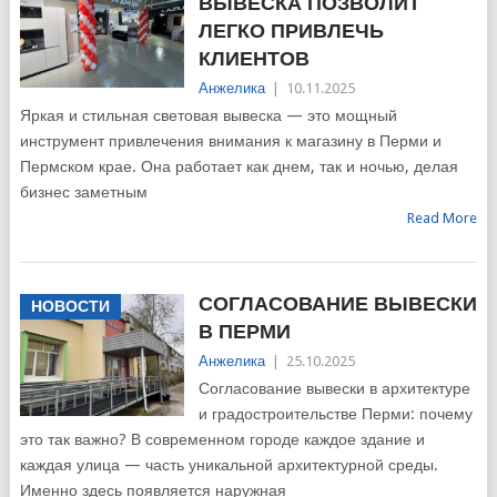
ВЫВЕСКА ПОЗВОЛИТ
ЛЕГКО ПРИВЛЕЧЬ
КЛИЕНТОВ
Анжелика
|
10.11.2025
Яркая и стильная световая вывеска — это мощный
инструмент привлечения внимания к магазину в Перми и
Пермском крае. Она работает как днем, так и ночью, делая
бизнес заметным
Read More
СОГЛАСОВАНИЕ ВЫВЕСКИ
НОВОСТИ
В ПЕРМИ
Анжелика
|
25.10.2025
Согласование вывески в архитектуре
и градостроительстве Перми: почему
это так важно? В современном городе каждое здание и
каждая улица — часть уникальной архитектурной среды.
Именно здесь появляется наружная