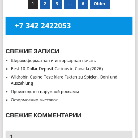
НАВИГАЦИЯ
1
2
3
…
6
Older
ПО
ЗАПИСЯМ
+7 342 2422053
СВЕЖИЕ ЗАПИСИ
Широкоформатная и интерьерная печать
Best 10 Dollar Deposit Casinos in Canada (2026)
Wildrobin Casino Test: klare Fakten zu Spielen, Boni und
Auszahlung
Производство наружной рекламы
Оформление выставок
СВЕЖИЕ КОММЕНТАРИИ
1