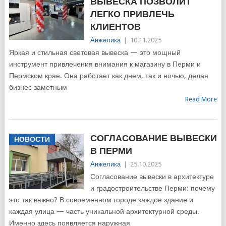
ВЫВЕСКА ПОЗВОЛИТ
ЛЕГКО ПРИВЛЕЧЬ
КЛИЕНТОВ
Анжелика
|
10.11.2025
Яркая и стильная световая вывеска — это мощный
инструмент привлечения внимания к магазину в Перми и
Пермском крае. Она работает как днем, так и ночью, делая
бизнес заметным
Read More
СОГЛАСОВАНИЕ ВЫВЕСКИ
НОВОСТИ
В ПЕРМИ
Анжелика
|
25.10.2025
Согласование вывески в архитектуре
и градостроительстве Перми: почему
это так важно? В современном городе каждое здание и
каждая улица — часть уникальной архитектурной среды.
Именно здесь появляется наружная