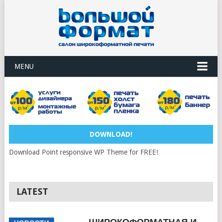
MENU
DOWNLOAD!
Download Point responsive WP Theme for FREE!
LATEST
ШИРОКОФОРМАТНАЯ И