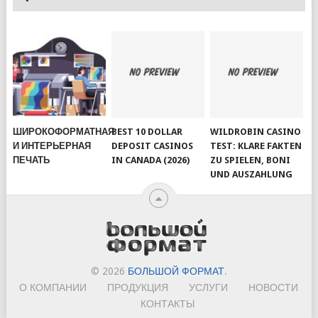
ШИРОКОФОРМАТНАЯ
BEST 10 DOLLAR
WILDROBIN CASINO
И ИНТЕРЬЕРНАЯ
DEPOSIT CASINOS
TEST: KLARE FAKTEN
ПЕЧАТЬ
IN CANADA (2026)
ZU SPIELEN, BONI
UND AUSZAHLUNG
© 2026
БОЛЬШОЙ ФОРМАТ
.
О КОМПАНИИ
ПРОДУКЦИЯ
УСЛУГИ
НОВОСТИ
КОНТАКТЫ