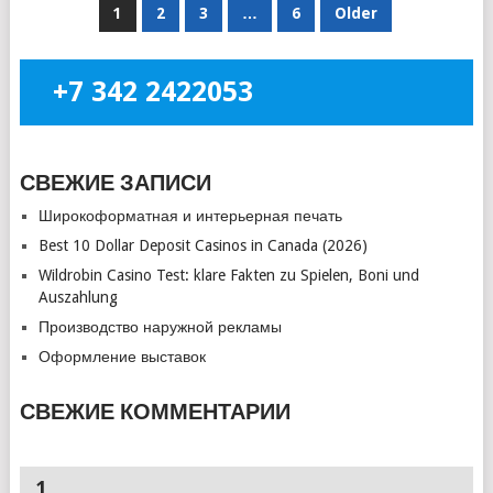
НАВИГАЦИЯ
1
2
3
…
6
Older
ПО
ЗАПИСЯМ
+7 342 2422053
СВЕЖИЕ ЗАПИСИ
Широкоформатная и интерьерная печать
Best 10 Dollar Deposit Casinos in Canada (2026)
Wildrobin Casino Test: klare Fakten zu Spielen, Boni und
Auszahlung
Производство наружной рекламы
Оформление выставок
СВЕЖИЕ КОММЕНТАРИИ
1