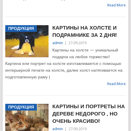
Read More
КАРТИНЫ НА ХОЛСТЕ И
ПРОДУКЦИЯ
ПОДРАМНИКЕ ЗА 2 ДНЯ!
admin
|
27.09.2019
Картины на холсте — уникальный
подарок на любое торжество!
Картина или портрет на холсте изготавливается с помощью
интерьерной печати на холсте, далее холст натягивается на
подготовленную раму (
Read More
КАРТИНЫ И ПОРТРЕТЫ НА
ПРОДУКЦИЯ
ДЕРЕВЕ НЕДОРОГО , НО
ОЧЕНЬ КРАСИВО!
admin
|
27.09.2019