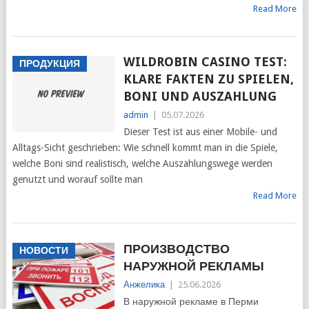
Read More
WILDROBIN CASINO TEST:
ПРОДУКЦИЯ
KLARE FAKTEN ZU SPIELEN,
BONI UND AUSZAHLUNG
admin
|
05.07.2026
Dieser Test ist aus einer Mobile- und
Alltags-Sicht geschrieben: Wie schnell kommt man in die Spiele,
welche Boni sind realistisch, welche Auszahlungswege werden
genutzt und worauf sollte man
Read More
ПРОИЗВОДСТВО
НОВОСТИ
НАРУЖНОЙ РЕКЛАМЫ
Анжелика
|
25.06.2026
В наружной рекламе в Перми