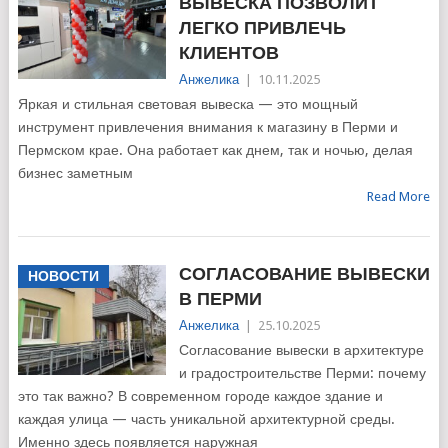
ВЫВЕСКА ПОЗВОЛИТ
ЛЕГКО ПРИВЛЕЧЬ
КЛИЕНТОВ
Анжелика
|
10.11.2025
Яркая и стильная световая вывеска — это мощный
инструмент привлечения внимания к магазину в Перми и
Пермском крае. Она работает как днем, так и ночью, делая
бизнес заметным
Read More
СОГЛАСОВАНИЕ ВЫВЕСКИ
НОВОСТИ
В ПЕРМИ
Анжелика
|
25.10.2025
Согласование вывески в архитектуре
и градостроительстве Перми: почему
это так важно? В современном городе каждое здание и
каждая улица — часть уникальной архитектурной среды.
Именно здесь появляется наружная