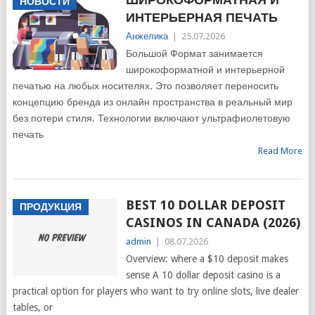
НОВОСТИ
ИНТЕРЬЕРНАЯ ПЕЧАТЬ
Анжелика
|
25.07.2026
Большой Формат занимается
широкоформатной и интерьерной
печатью на любых носителях. Это позволяет переносить
концепцию бренда из онлайн пространства в реальный мир
без потери стиля. Технологии включают ультрафиолетовую
печать
Read More
BEST 10 DOLLAR DEPOSIT
ПРОДУКЦИЯ
CASINOS IN CANADA (2026)
admin
|
08.07.2026
Overview: where a $10 deposit makes
sense A 10 dollar deposit casino is a
practical option for players who want to try online slots, live dealer
tables, or