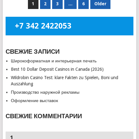
НАВИГАЦИЯ
1
2
3
…
6
Older
ПО
ЗАПИСЯМ
+7 342 2422053
СВЕЖИЕ ЗАПИСИ
Широкоформатная и интерьерная печать
Best 10 Dollar Deposit Casinos in Canada (2026)
Wildrobin Casino Test: klare Fakten zu Spielen, Boni und
Auszahlung
Производство наружной рекламы
Оформление выставок
СВЕЖИЕ КОММЕНТАРИИ
1