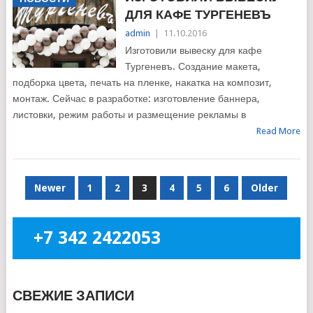
ДЛЯ КАФЕ ТУРГЕНЕВЪ
admin
|
11.10.2016
Изготовили вывеску для кафе
Тургеневъ. Создание макета,
подборка цвета, печать на пленке, накатка на композит,
монтаж. Сейчас в разработке: изготовление баннера,
листовки, режим работы и размещение рекламы в
Read More
НАВИГАЦИЯ
Newer
1
2
3
4
5
6
Older
ПО
ЗАПИСЯМ
+7 342 2422053
СВЕЖИЕ ЗАПИСИ