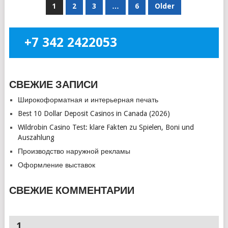
НАВИГАЦИЯ
1
2
3
…
6
Older
ПО
ЗАПИСЯМ
+7 342 2422053
СВЕЖИЕ ЗАПИСИ
Широкоформатная и интерьерная печать
Best 10 Dollar Deposit Casinos in Canada (2026)
Wildrobin Casino Test: klare Fakten zu Spielen, Boni und
Auszahlung
Производство наружной рекламы
Оформление выставок
СВЕЖИЕ КОММЕНТАРИИ
1