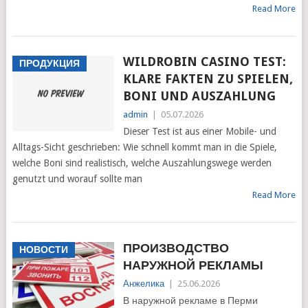
Read More
WILDROBIN CASINO TEST:
ПРОДУКЦИЯ
KLARE FAKTEN ZU SPIELEN,
BONI UND AUSZAHLUNG
admin
|
05.07.2026
Dieser Test ist aus einer Mobile- und
Alltags-Sicht geschrieben: Wie schnell kommt man in die Spiele,
welche Boni sind realistisch, welche Auszahlungswege werden
genutzt und worauf sollte man
Read More
ПРОИЗВОДСТВО
НОВОСТИ
НАРУЖНОЙ РЕКЛАМЫ
Анжелика
|
25.06.2026
В наружной рекламе в Перми