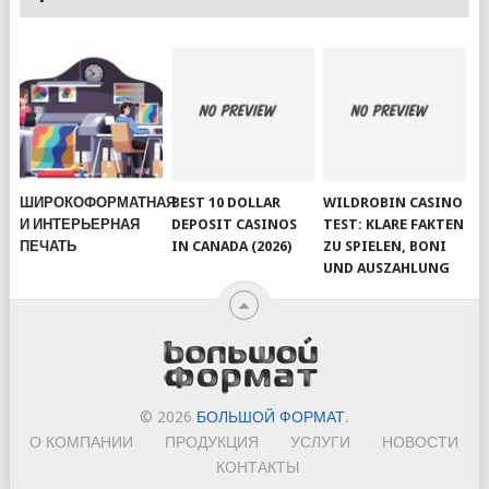
ШИРОКОФОРМАТНАЯ
BEST 10 DOLLAR
WILDROBIN CASINO
И ИНТЕРЬЕРНАЯ
DEPOSIT CASINOS
TEST: KLARE FAKTEN
ПЕЧАТЬ
IN CANADA (2026)
ZU SPIELEN, BONI
UND AUSZAHLUNG
© 2026
БОЛЬШОЙ ФОРМАТ
.
О КОМПАНИИ
ПРОДУКЦИЯ
УСЛУГИ
НОВОСТИ
КОНТАКТЫ