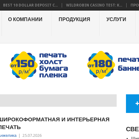
BEST 10 DOLLAR DEPOSIT C...
WILDROBIN CASINO TEST: K...
ПРО
О КОМПАНИИ
ПРОДУКЦИЯ
УСЛУГИ
ШИРОКОФОРМАТНАЯ И ИНТЕРЬЕРНАЯ
ПЕЧАТЬ
СВЕ
Анжелика
|
25.07.2026
Шир