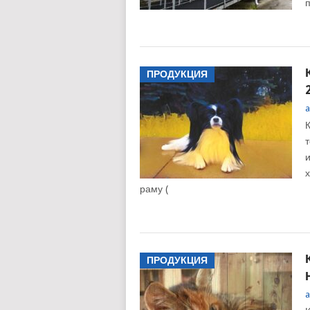
ПРОДУКЦИЯ
a
т
и
х
раму (
ПРОДУКЦИЯ
a