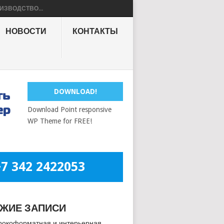
ИЗВОДСТВО...
НОВОСТИ
КОНТАКТЫ
DOWNLOAD!
Download Point responsive
WP Theme for FREE!
+7 342 2422053
ЖИЕ ЗАПИСИ
окоформатная и интерьерная