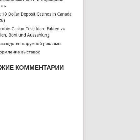
ать
t 10 Dollar Deposit Casinos in Canada
26)
robin Casino Test: klare Fakten zu
elen, Boni und Auszahlung
изводство наружной рекламы
рмление выставок
ЖИЕ КОММЕНТАРИИ