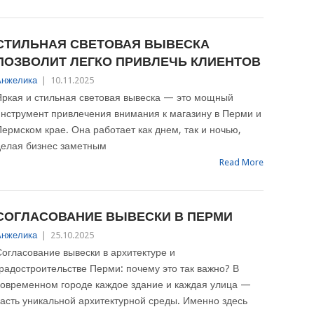
СТИЛЬНАЯ СВЕТОВАЯ ВЫВЕСКА
ПОЗВОЛИТ ЛЕГКО ПРИВЛЕЧЬ КЛИЕНТОВ
Анжелика
|
10.11.2025
Яркая и стильная световая вывеска — это мощный
нструмент привлечения внимания к магазину в Перми и
ермском крае. Она работает как днем, так и ночью,
делая бизнес заметным
Read More
СОГЛАСОВАНИЕ ВЫВЕСКИ В ПЕРМИ
Анжелика
|
25.10.2025
огласование вывески в архитектуре и
радостроительстве Перми: почему это так важно? В
современном городе каждое здание и каждая улица —
асть уникальной архитектурной среды. Именно здесь