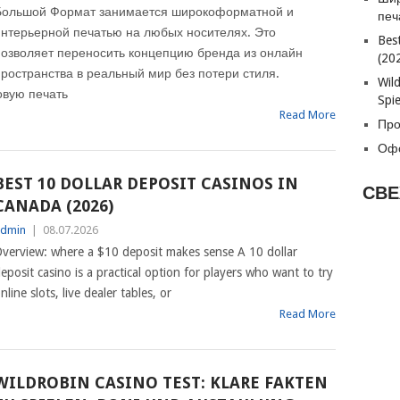
Большой Формат занимается широкоформатной и
печ
интерьерной печатью на любых носителях. Это
Bes
позволяет переносить концепцию бренда из онлайн
(20
ространства в реальный мир без потери стиля.
Wild
овую печать
Spi
Read More
Про
Офо
BEST 10 DOLLAR DEPOSIT CASINOS IN
СВЕ
CANADA (2026)
dmin
|
08.07.2026
verview: where a $10 deposit makes sense A 10 dollar
eposit casino is a practical option for players who want to try
nline slots, live dealer tables, or
Read More
WILDROBIN CASINO TEST: KLARE FAKTEN