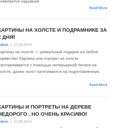
появляется наружная
Read More
КАРТИНЫ НА ХОЛСТЕ И ПОДРАМНИКЕ ЗА
2 ДНЯ!
dmin
|
27.09.2019
Картины на холсте — уникальный подарок на любое
оржество! Картина или портрет на холсте
зготавливается с помощью интерьерной печати на
олсте, далее холст натягивается на подготовленную
Read More
КАРТИНЫ И ПОРТРЕТЫ НА ДЕРЕВЕ
НЕДОРОГО , НО ОЧЕНЬ КРАСИВО!
dmin
|
27.09.2019