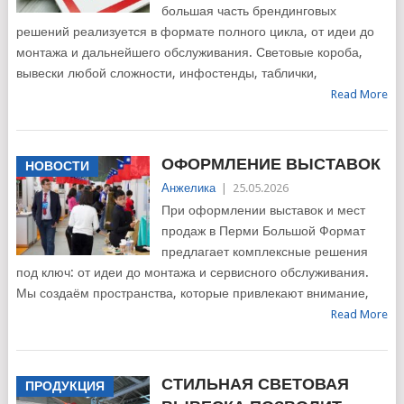
большая часть брендинговых
решений реализуется в формате полного цикла, от идеи до
монтажа и дальнейшего обслуживания. Световые короба,
вывески любой сложности, инфостенды, таблички,
Read More
ОФОРМЛЕНИЕ ВЫСТАВОК
НОВОСТИ
Анжелика
|
25.05.2026
При оформлении выставок и мест
продаж в Перми Большой Формат
предлагает комплексные решения
под ключ: от идеи до монтажа и сервисного обслуживания.
Мы создаём пространства, которые привлекают внимание,
Read More
СТИЛЬНАЯ СВЕТОВАЯ
ПРОДУКЦИЯ