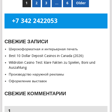
НАВИГАЦИЯ
1
2
3
…
6
Older
ПО
ЗАПИСЯМ
+7 342 2422053
СВЕЖИЕ ЗАПИСИ
Широкоформатная и интерьерная печать
Best 10 Dollar Deposit Casinos in Canada (2026)
Wildrobin Casino Test: klare Fakten zu Spielen, Boni und
Auszahlung
Производство наружной рекламы
Оформление выставок
СВЕЖИЕ КОММЕНТАРИИ
1