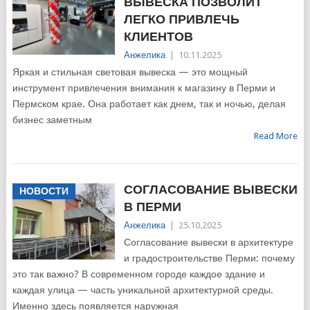
ВЫВЕСКА ПОЗВОЛИТ
ЛЕГКО ПРИВЛЕЧЬ
КЛИЕНТОВ
Анжелика
|
10.11.2025
Яркая и стильная световая вывеска — это мощный
инструмент привлечения внимания к магазину в Перми и
Пермском крае. Она работает как днем, так и ночью, делая
бизнес заметным
Read More
СОГЛАСОВАНИЕ ВЫВЕСКИ
НОВОСТИ
В ПЕРМИ
Анжелика
|
25.10.2025
Согласование вывески в архитектуре
и градостроительстве Перми: почему
это так важно? В современном городе каждое здание и
каждая улица — часть уникальной архитектурной среды.
Именно здесь появляется наружная