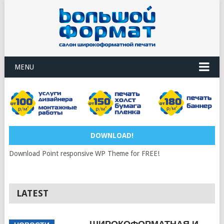
MENU
DOWNLOAD!
Download Point responsive WP Theme for FREE!
LATEST
ШИРОКОФОРМАТНАЯ И