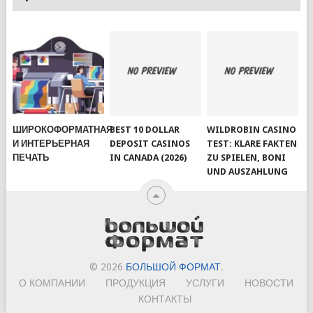
ШИРОКОФОРМАТНАЯ
BEST 10 DOLLAR
WILDROBIN CASINO
И ИНТЕРЬЕРНАЯ
DEPOSIT CASINOS
TEST: KLARE FAKTEN
ПЕЧАТЬ
IN CANADA (2026)
ZU SPIELEN, BONI
UND AUSZAHLUNG
© 2026
БОЛЬШОЙ ФОРМАТ
.
О КОМПАНИИ
ПРОДУКЦИЯ
УСЛУГИ
НОВОСТИ
КОНТАКТЫ