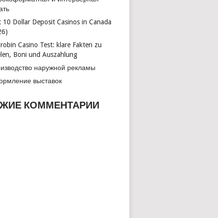
ать
t 10 Dollar Deposit Casinos in Canada
26)
robin Casino Test: klare Fakten zu
elen, Boni und Auszahlung
изводство наружной рекламы
рмление выставок
ЖИЕ КОММЕНТАРИИ