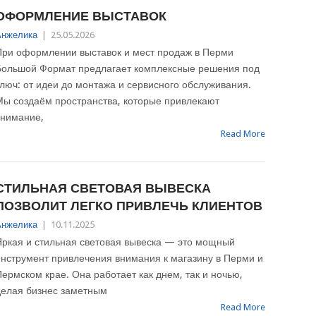
ОФОРМЛЕНИЕ ВЫСТАВОК
Анжелика
|
25.05.2026
При оформлении выставок и мест продаж в Перми
Большой Формат предлагает комплексные решения под
люч: от идеи до монтажа и сервисного обслуживания.
Мы создаём пространства, которые привлекают
внимание,
Read More
СТИЛЬНАЯ СВЕТОВАЯ ВЫВЕСКА
ПОЗВОЛИТ ЛЕГКО ПРИВЛЕЧЬ КЛИЕНТОВ
Анжелика
|
10.11.2025
Яркая и стильная световая вывеска — это мощный
нструмент привлечения внимания к магазину в Перми и
ермском крае. Она работает как днем, так и ночью,
делая бизнес заметным
Read More