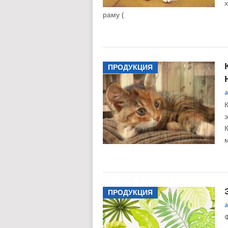
х
раму (
ПРОДУКЦИЯ
a
К
ПРОДУКЦИЯ
a
Ф