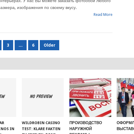
нтерьерах. У нас Вы можете заказать фотообои любого
азмера, изображения по своему вкусу.
Read More
3
…
6
Older
AR
WILDROBIN CASINO
ПРОИЗВОДСТВО
ОФОРМ
INOS IN
TEST: KLARE FAKTEN
НАРУЖНОЙ
ВЫСТАВ