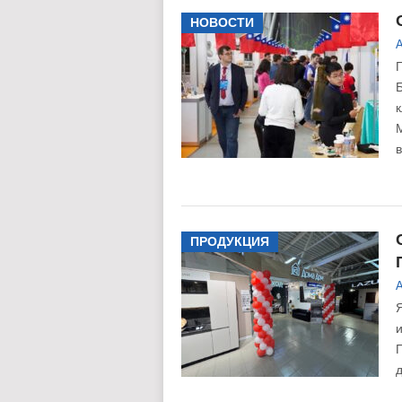
НОВОСТИ
к
ПРОДУКЦИЯ
и
П