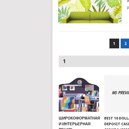
и
р
НАВИГАЦИЯ
1
2
ПО
ЗАПИСЯМ
1
ШИРОКОФОРМАТНАЯ
BEST 10 DOLL
И ИНТЕРЬЕРНАЯ
DEPOSIT CAS