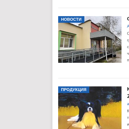
НОВОСТИ
С
г
ч
ПРОДУКЦИЯ
a
т
и