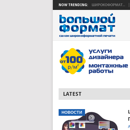
NOW TRENDING:
ШИРОКОФОРМАТ...
LATEST
НОВОСТИ