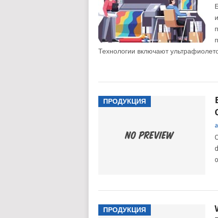
п
Технологии включают ультрафиолет
ПРОДУКЦИЯ
a
O
d
o
ПРОДУКЦИЯ