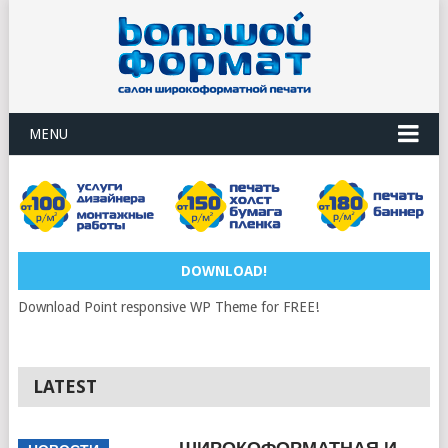
MENU
DOWNLOAD!
Download Point responsive WP Theme for FREE!
LATEST
ШИРОКОФОРМАТНАЯ И