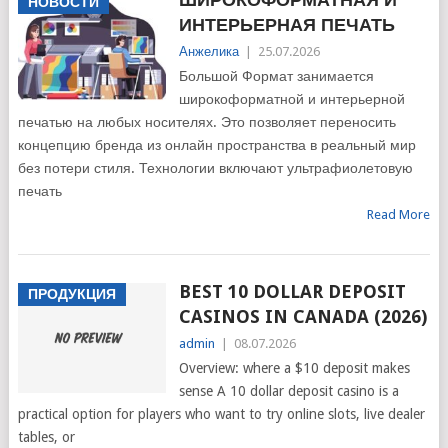
НОВОСТИ
ИНТЕРЬЕРНАЯ ПЕЧАТЬ
Анжелика
|
25.07.2026
Большой Формат занимается
широкоформатной и интерьерной
печатью на любых носителях. Это позволяет переносить
концепцию бренда из онлайн пространства в реальный мир
без потери стиля. Технологии включают ультрафиолетовую
печать
Read More
BEST 10 DOLLAR DEPOSIT
ПРОДУКЦИЯ
CASINOS IN CANADA (2026)
admin
|
08.07.2026
Overview: where a $10 deposit makes
sense A 10 dollar deposit casino is a
practical option for players who want to try online slots, live dealer
tables, or