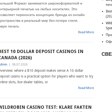
Большой Формат занимается широкоформатной и
печ
интерьерной печатью на любых носителях. Это
Bes
позволяет переносить концепцию бренда из онлайн
(20
ространства в реальный мир без потери стиля.
Wild
овую печать
Spi
Read More
Про
Офо
BEST 10 DOLLAR DEPOSIT CASINOS IN
СВЕ
CANADA (2026)
dmin
|
08.07.2026
verview: where a $10 deposit makes sense A 10 dollar
eposit casino is a practical option for players who want to try
nline slots, live dealer tables, or
Read More
WILDROBIN CASINO TEST: KLARE FAKTEN