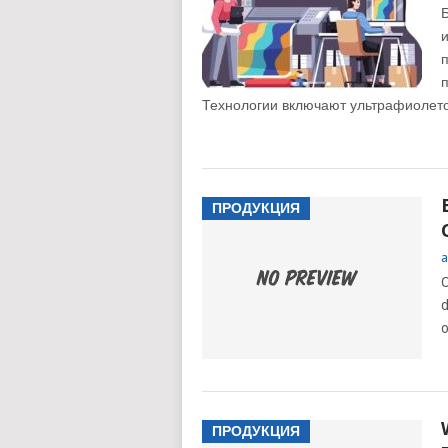
п
Технологии включают ультрафиолет
ПРОДУКЦИЯ
a
O
d
o
ПРОДУКЦИЯ