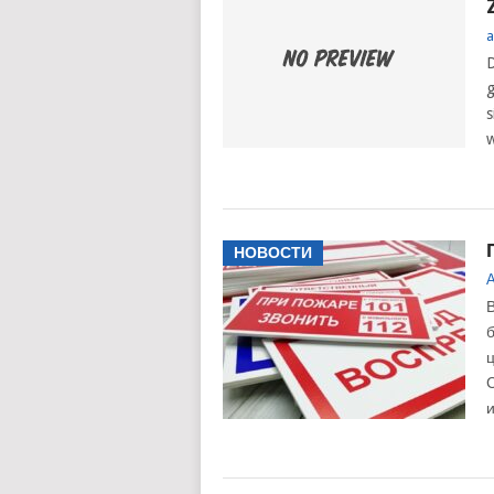
a
D
g
s
w
НОВОСТИ
ц
С
и