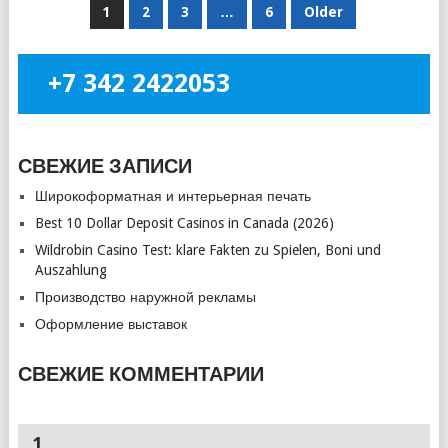
НАВИГАЦИЯ
1
2
3
…
6
Older
ПО
ЗАПИСЯМ
+7 342 2422053
СВЕЖИЕ ЗАПИСИ
Широкоформатная и интерьерная печать
Best 10 Dollar Deposit Casinos in Canada (2026)
Wildrobin Casino Test: klare Fakten zu Spielen, Boni und
Auszahlung
Производство наружной рекламы
Оформление выставок
СВЕЖИЕ КОММЕНТАРИИ
1