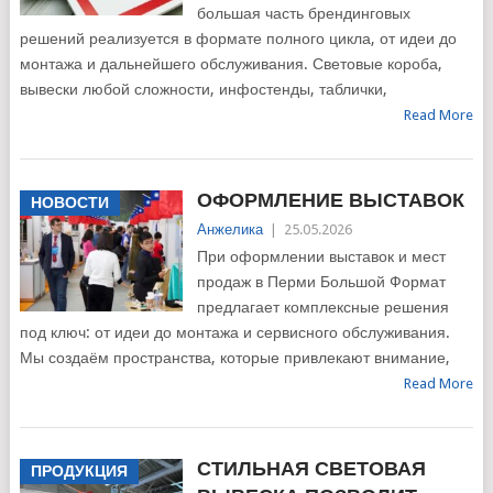
большая часть брендинговых
решений реализуется в формате полного цикла, от идеи до
монтажа и дальнейшего обслуживания. Световые короба,
вывески любой сложности, инфостенды, таблички,
Read More
ОФОРМЛЕНИЕ ВЫСТАВОК
НОВОСТИ
Анжелика
|
25.05.2026
При оформлении выставок и мест
продаж в Перми Большой Формат
предлагает комплексные решения
под ключ: от идеи до монтажа и сервисного обслуживания.
Мы создаём пространства, которые привлекают внимание,
Read More
СТИЛЬНАЯ СВЕТОВАЯ
ПРОДУКЦИЯ