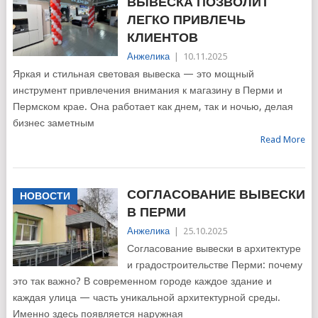
ВЫВЕСКА ПОЗВОЛИТ
ЛЕГКО ПРИВЛЕЧЬ
КЛИЕНТОВ
Анжелика
|
10.11.2025
Яркая и стильная световая вывеска — это мощный
инструмент привлечения внимания к магазину в Перми и
Пермском крае. Она работает как днем, так и ночью, делая
бизнес заметным
Read More
СОГЛАСОВАНИЕ ВЫВЕСКИ
НОВОСТИ
В ПЕРМИ
Анжелика
|
25.10.2025
Согласование вывески в архитектуре
и градостроительстве Перми: почему
это так важно? В современном городе каждое здание и
каждая улица — часть уникальной архитектурной среды.
Именно здесь появляется наружная