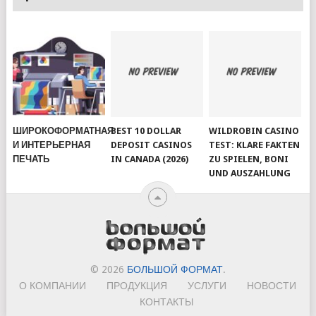
ШИРОКОФОРМАТНАЯ
BEST 10 DOLLAR
WILDROBIN CASINO
И ИНТЕРЬЕРНАЯ
DEPOSIT CASINOS
TEST: KLARE FAKTEN
ПЕЧАТЬ
IN CANADA (2026)
ZU SPIELEN, BONI
UND AUSZAHLUNG
© 2026
БОЛЬШОЙ ФОРМАТ
.
О КОМПАНИИ
ПРОДУКЦИЯ
УСЛУГИ
НОВОСТИ
КОНТАКТЫ