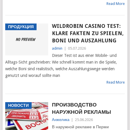
Read More
WILDROBIN CASINO TEST:
ПРОДУКЦИЯ
KLARE FAKTEN ZU SPIELEN,
BONI UND AUSZAHLUNG
admin
|
05.07.2026
Dieser Test ist aus einer Mobile- und
Alltags-Sicht geschrieben: Wie schnell kommt man in die Spiele,
welche Boni sind realistisch, welche Auszahlungswege werden
genutzt und worauf sollte man
Read More
ПРОИЗВОДСТВО
НОВОСТИ
НАРУЖНОЙ РЕКЛАМЫ
Анжелика
|
25.06.2026
В наружной рекламе в Перми