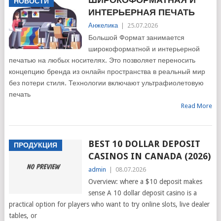
НОВОСТИ
ИНТЕРЬЕРНАЯ ПЕЧАТЬ
Анжелика
|
25.07.2026
Большой Формат занимается
широкоформатной и интерьерной
печатью на любых носителях. Это позволяет переносить
концепцию бренда из онлайн пространства в реальный мир
без потери стиля. Технологии включают ультрафиолетовую
печать
Read More
BEST 10 DOLLAR DEPOSIT
ПРОДУКЦИЯ
CASINOS IN CANADA (2026)
admin
|
08.07.2026
Overview: where a $10 deposit makes
sense A 10 dollar deposit casino is a
practical option for players who want to try online slots, live dealer
tables, or