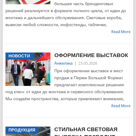
большая часть брендинговых
решений реализуется в формате полного цикла, от идеи до
монтажа и дальнейшего обслуживания. Световые короба,
вывески любой сложности, инфостенды, таблички,
Read More
ОФОРМЛЕНИЕ ВЫСТАВОК
НОВОСТИ
Анжелика
|
25.05.2026
При оформлении выставок и мест
продаж в Перми Большой Формат
предлагает комплексные решения
под ключ: от идеи до монтажа и сервисного обслуживания.
Мы создаём пространства, которые привлекают внимание,
Read More
СТИЛЬНАЯ СВЕТОВАЯ
ПРОДУКЦИЯ