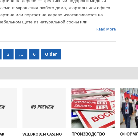
Картина на дереве — креативный подарок и модный
элемент украшения любого дома, квартиры или офиса.
артина или портрет на дереве изготавливается на
мебельном щите из натуральной сосны или
Read More
3
…
6
Older
AR
WILDROBIN CASINO
ПРОИЗВОДСТВО
ОФОРМ