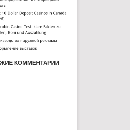
ать
t 10 Dollar Deposit Casinos in Canada
26)
robin Casino Test: klare Fakten zu
elen, Boni und Auszahlung
изводство наружной рекламы
рмление выставок
ЖИЕ КОММЕНТАРИИ