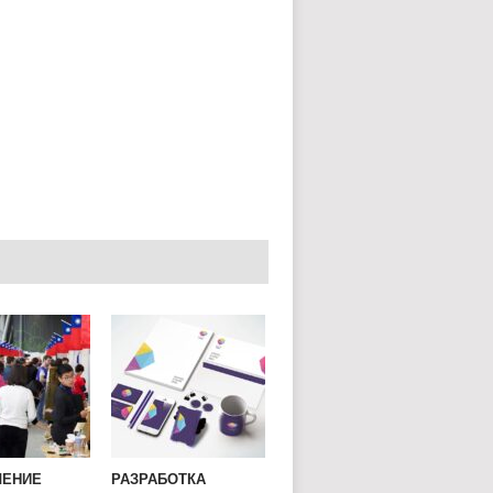
ЛЕНИЕ
РАЗРАБОТКА