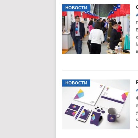
НОВОСТИ
к
НОВОСТИ
и
к