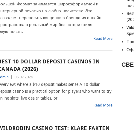
Большой Формат занимается широкоформатной и
печ
интерьерной печатью на любых носителях. Это
Bes
позволяет переносить концепцию бренда из онлайн
(20
ространства в реальный мир без потери стиля.
Wild
овую печать
Spi
Read More
Про
Офо
BEST 10 DOLLAR DEPOSIT CASINOS IN
СВЕ
CANADA (2026)
dmin
|
08.07.2026
verview: where a $10 deposit makes sense A 10 dollar
eposit casino is a practical option for players who want to try
nline slots, live dealer tables, or
Read More
WILDROBIN CASINO TEST: KLARE FAKTEN