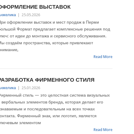
ОФОРМЛЕНИЕ ВЫСТАВОК
Анжелика
|
25.05.2026
При оформлении выставок и мест продаж в Перми
Большой Формат предлагает комплексные решения под
люч: от идеи до монтажа и сервисного обслуживания.
Мы создаём пространства, которые привлекают
внимание,
Read More
РАЗРАБОТКА ФИРМЕННОГО СТИЛЯ
Анжелика
|
25.01.2026
Фирменный стиль — это целостная система визуальных
 вербальных элементов бренда, которая делает его
узнаваемым и последовательным на всех точках
онтакта. Фирменный знак, или логотип, является
ключевым элементом
Read More