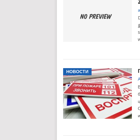
a
D
g
s
w
НОВОСТИ
ц
С
и