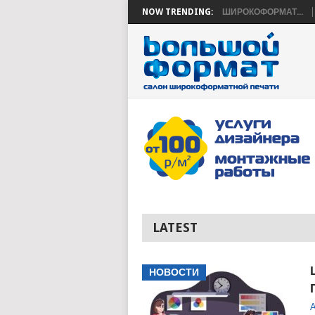
NOW TRENDING:
ШИРОКОФОРМАТ...
LATEST
НОВОСТИ