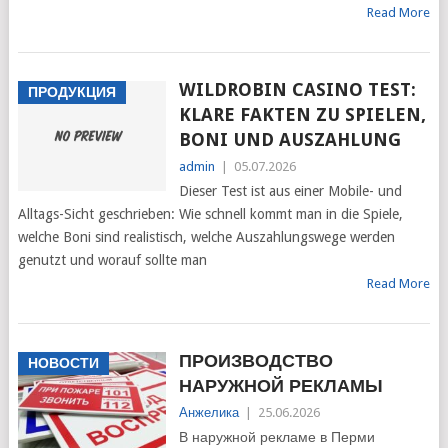
Read More
WILDROBIN CASINO TEST:
ПРОДУКЦИЯ
KLARE FAKTEN ZU SPIELEN,
BONI UND AUSZAHLUNG
admin
|
05.07.2026
Dieser Test ist aus einer Mobile- und
Alltags-Sicht geschrieben: Wie schnell kommt man in die Spiele,
welche Boni sind realistisch, welche Auszahlungswege werden
genutzt und worauf sollte man
Read More
ПРОИЗВОДСТВО
НОВОСТИ
НАРУЖНОЙ РЕКЛАМЫ
Анжелика
|
25.06.2026
В наружной рекламе в Перми