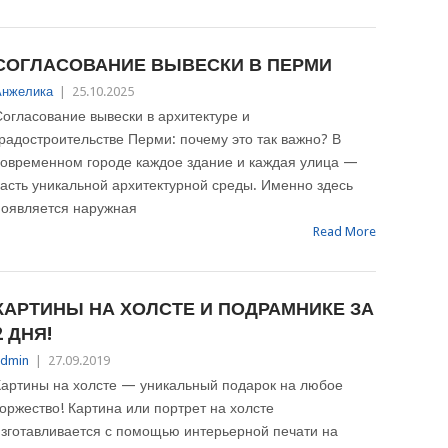
СОГЛАСОВАНИЕ ВЫВЕСКИ В ПЕРМИ
Анжелика
|
25.10.2025
огласование вывески в архитектуре и
радостроительстве Перми: почему это так важно? В
современном городе каждое здание и каждая улица —
асть уникальной архитектурной среды. Именно здесь
появляется наружная
Read More
КАРТИНЫ НА ХОЛСТЕ И ПОДРАМНИКЕ ЗА
2 ДНЯ!
dmin
|
27.09.2019
Картины на холсте — уникальный подарок на любое
оржество! Картина или портрет на холсте
зготавливается с помощью интерьерной печати на