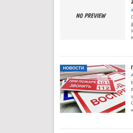
a
D
g
s
w
НОВОСТИ
ц
С
и