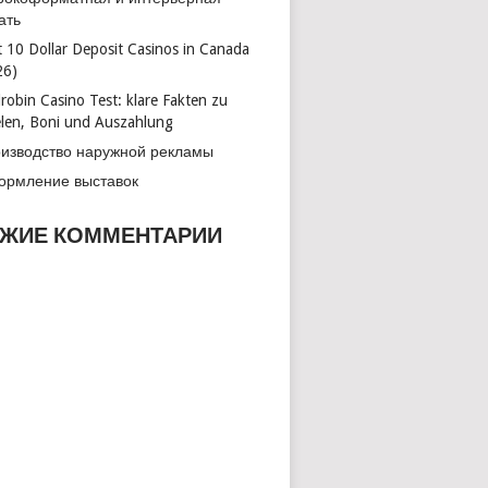
ать
t 10 Dollar Deposit Casinos in Canada
26)
robin Casino Test: klare Fakten zu
elen, Boni und Auszahlung
изводство наружной рекламы
рмление выставок
ЖИЕ КОММЕНТАРИИ