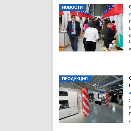
НОВОСТИ
к
ПРОДУКЦИЯ
и
П