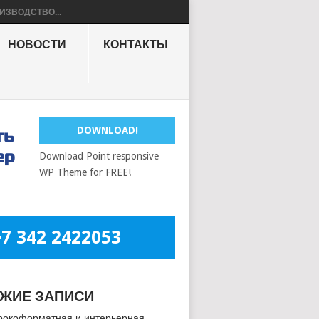
ИЗВОДСТВО...
НОВОСТИ
КОНТАКТЫ
DOWNLOAD!
Download Point responsive
WP Theme for FREE!
+7 342 2422053
ЖИЕ ЗАПИСИ
окоформатная и интерьерная