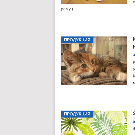
х
раму (
ПРОДУКЦИЯ
a
К
ПРОДУКЦИЯ
a
Ф