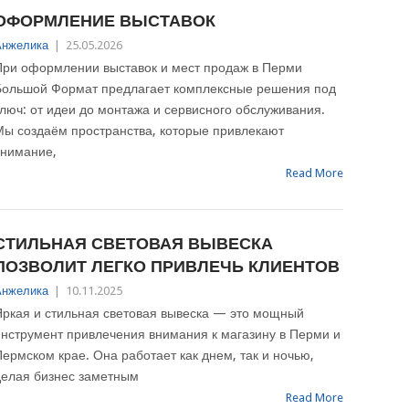
ОФОРМЛЕНИЕ ВЫСТАВОК
Анжелика
|
25.05.2026
При оформлении выставок и мест продаж в Перми
Большой Формат предлагает комплексные решения под
люч: от идеи до монтажа и сервисного обслуживания.
Мы создаём пространства, которые привлекают
внимание,
Read More
СТИЛЬНАЯ СВЕТОВАЯ ВЫВЕСКА
ПОЗВОЛИТ ЛЕГКО ПРИВЛЕЧЬ КЛИЕНТОВ
Анжелика
|
10.11.2025
Яркая и стильная световая вывеска — это мощный
нструмент привлечения внимания к магазину в Перми и
ермском крае. Она работает как днем, так и ночью,
делая бизнес заметным
Read More