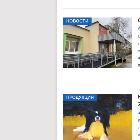
НОВОСТИ
С
г
ч
ПРОДУКЦИЯ
a
т
и