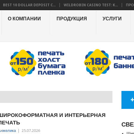
BEST 10 DOLLAR DEPOSIT C...
WILDROBIN CASINO TEST: K...
ПРО
О КОМПАНИИ
ПРОДУКЦИЯ
УСЛУГИ
ШИРОКОФОРМАТНАЯ И ИНТЕРЬЕРНАЯ
ПЕЧАТЬ
СВЕ
Анжелика
|
25.07.2026
Шир