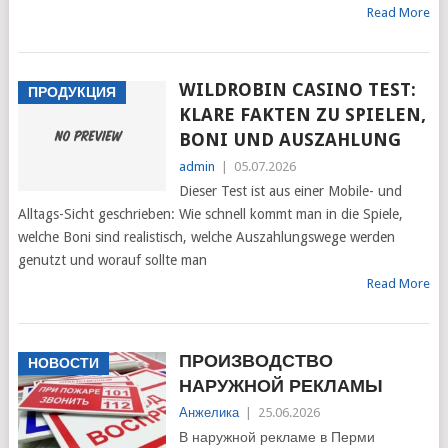
Read More
WILDROBIN CASINO TEST:
ПРОДУКЦИЯ
KLARE FAKTEN ZU SPIELEN,
BONI UND AUSZAHLUNG
admin
|
05.07.2026
Dieser Test ist aus einer Mobile- und
Alltags-Sicht geschrieben: Wie schnell kommt man in die Spiele,
welche Boni sind realistisch, welche Auszahlungswege werden
genutzt und worauf sollte man
Read More
ПРОИЗВОДСТВО
НОВОСТИ
НАРУЖНОЙ РЕКЛАМЫ
Анжелика
|
25.06.2026
В наружной рекламе в Перми