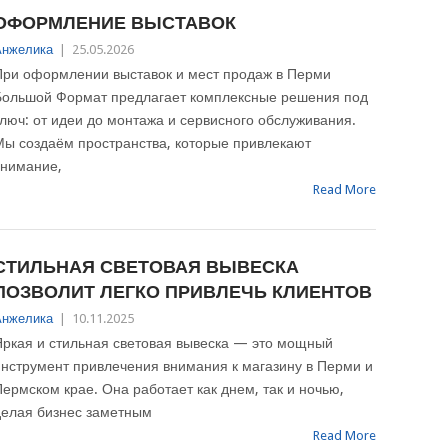
ОФОРМЛЕНИЕ ВЫСТАВОК
Анжелика
|
25.05.2026
При оформлении выставок и мест продаж в Перми
Большой Формат предлагает комплексные решения под
люч: от идеи до монтажа и сервисного обслуживания.
Мы создаём пространства, которые привлекают
внимание,
Read More
СТИЛЬНАЯ СВЕТОВАЯ ВЫВЕСКА
ПОЗВОЛИТ ЛЕГКО ПРИВЛЕЧЬ КЛИЕНТОВ
Анжелика
|
10.11.2025
Яркая и стильная световая вывеска — это мощный
нструмент привлечения внимания к магазину в Перми и
ермском крае. Она работает как днем, так и ночью,
делая бизнес заметным
Read More