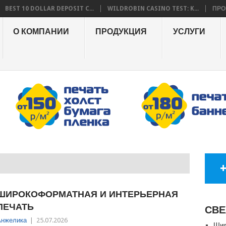
BEST 10 DOLLAR DEPOSIT C...
WILDROBIN CASINO TEST: K...
ПРО
О КОМПАНИИ
ПРОДУКЦИЯ
УСЛУГИ
ШИРОКОФОРМАТНАЯ И ИНТЕРЬЕРНАЯ
ПЕЧАТЬ
СВЕ
Анжелика
|
25.07.2026
Шир