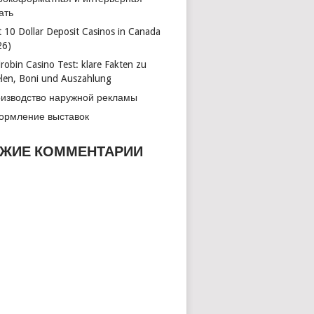
ать
t 10 Dollar Deposit Casinos in Canada
26)
robin Casino Test: klare Fakten zu
elen, Boni und Auszahlung
изводство наружной рекламы
рмление выставок
ЖИЕ КОММЕНТАРИИ