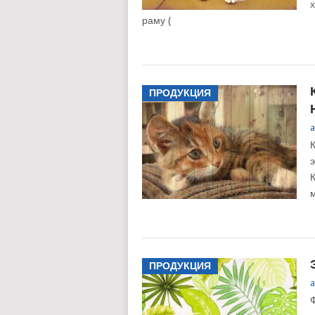
х
раму (
ПРОДУКЦИЯ
a
К
ПРОДУКЦИЯ
a
Ф