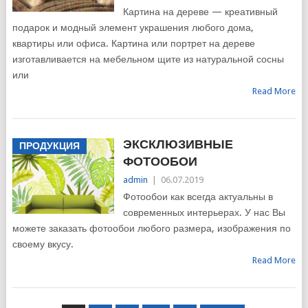
Картина на дереве — креативный
подарок и модный элемент украшения любого дома,
квартиры или офиса. Картина или портрет на дереве
изготавливается на мебельном щите из натуральной сосны
или
Read More
ЭКСКЛЮЗИВНЫЕ
ПРОДУКЦИЯ
ФОТООБОИ
admin
|
06.07.2019
Фотообои как всегда актуальны в
современных интерьерах. У нас Вы
можете заказать фотообои любого размера, изображения по
своему вкусу.
Read More