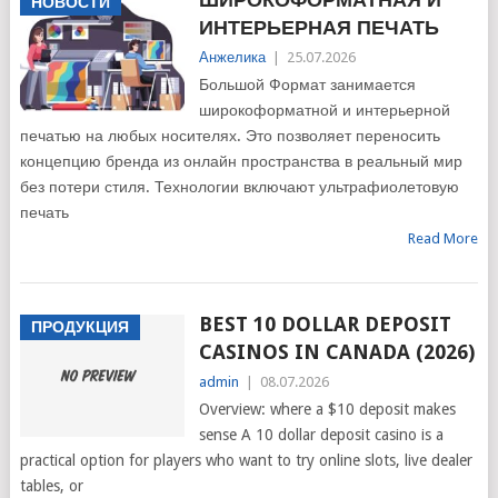
НОВОСТИ
ИНТЕРЬЕРНАЯ ПЕЧАТЬ
Анжелика
|
25.07.2026
Большой Формат занимается
широкоформатной и интерьерной
печатью на любых носителях. Это позволяет переносить
концепцию бренда из онлайн пространства в реальный мир
без потери стиля. Технологии включают ультрафиолетовую
печать
Read More
BEST 10 DOLLAR DEPOSIT
ПРОДУКЦИЯ
CASINOS IN CANADA (2026)
admin
|
08.07.2026
Overview: where a $10 deposit makes
sense A 10 dollar deposit casino is a
practical option for players who want to try online slots, live dealer
tables, or