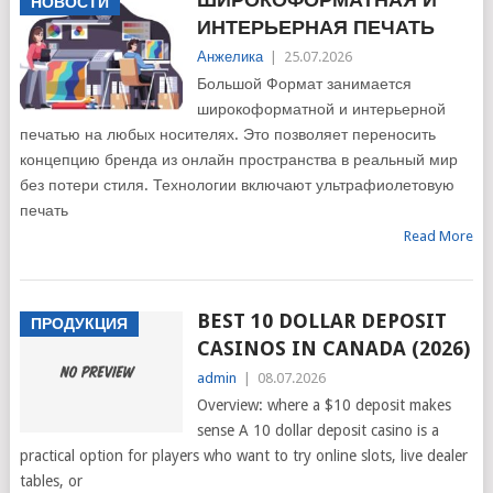
НОВОСТИ
ИНТЕРЬЕРНАЯ ПЕЧАТЬ
Анжелика
|
25.07.2026
Большой Формат занимается
широкоформатной и интерьерной
печатью на любых носителях. Это позволяет переносить
концепцию бренда из онлайн пространства в реальный мир
без потери стиля. Технологии включают ультрафиолетовую
печать
Read More
BEST 10 DOLLAR DEPOSIT
ПРОДУКЦИЯ
CASINOS IN CANADA (2026)
admin
|
08.07.2026
Overview: where a $10 deposit makes
sense A 10 dollar deposit casino is a
practical option for players who want to try online slots, live dealer
tables, or