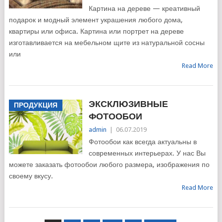
Картина на дереве — креативный
подарок и модный элемент украшения любого дома,
квартиры или офиса. Картина или портрет на дереве
изготавливается на мебельном щите из натуральной сосны
или
Read More
ЭКСКЛЮЗИВНЫЕ
ПРОДУКЦИЯ
ФОТООБОИ
admin
|
06.07.2019
Фотообои как всегда актуальны в
современных интерьерах. У нас Вы
можете заказать фотообои любого размера, изображения по
своему вкусу.
Read More