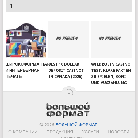
1
ШИРОКОФОРМАТНАЯ
BEST 10 DOLLAR
WILDROBIN CASINO
И ИНТЕРЬЕРНАЯ
DEPOSIT CASINOS
TEST: KLARE FAKTEN
ПЕЧАТЬ
IN CANADA (2026)
ZU SPIELEN, BONI
UND AUSZAHLUNG
© 2026
БОЛЬШОЙ ФОРМАТ
.
О КОМПАНИИ
ПРОДУКЦИЯ
УСЛУГИ
НОВОСТИ